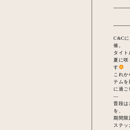
C&Cにて
催。
タイトル
夏に咲
す
これから
テムを
に過ご
—
普段は
を、
期間限
ステッ