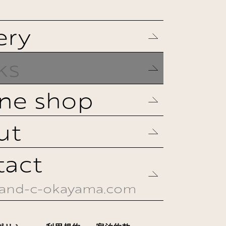
ery
ks
ne shop
ut
tact
-and-c-okayama.com