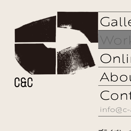
Gall
Wor
Onli
Abo
Con
info@c