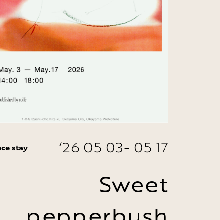
‘26 05 03- 05 17
ce stay
Sweet
pepperbush