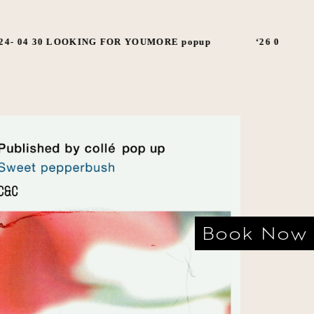
4- 04 30 LOOKING FOR YOUMORE popup
‘26 03 27 C&C 
Book Now