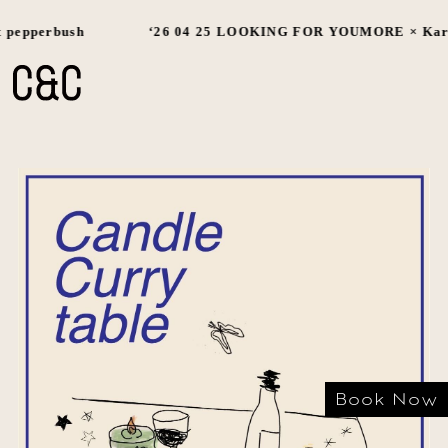
 pepperbush
‘26 04 25 LOOKING FOR YOUMORE × Karu
Book Now