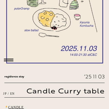
‘25 11 03
regidence stay
Candle Curry table
/
JP
EN
CANDLE