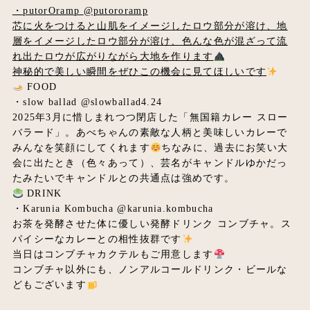
・putorOramp
@putororamp
芯に火をつけると山肌をイメージしたロウ部分が溶け、地
層をイメージしたロウ部分が溶け、色んな色が混ざって流
れ出たロウが広がりながら大地を作ります
神秘的で美しい瞬間をぜひこの機会に見てほしいです
FOOD
・slow ballad
@slowballad4.24
2025年3月に惜しまれつつ閉店した「無国籍カレー スロー
バラード」。あべちゃんの素敵な人柄と美味しいカレーで
みんなを笑顔にしてくれます
ちなみに、過去にお笑い大
会に出たとき（色々あって）、芸名がキャンドルゆかだっ
たみたいでキャンドルとの共通点は強めです。
DRINK
・Karunia Kombucha
@karunia.kombucha
お茶を発酵させた体に優しい発酵ドリンク コンブチャ。ス
パイシーなカレーとの相性抜群です
当日はコンブチャカクテルもご用意します
コンブチャ以外にも、ノンアルコールドリンク・ビールな
どもございます