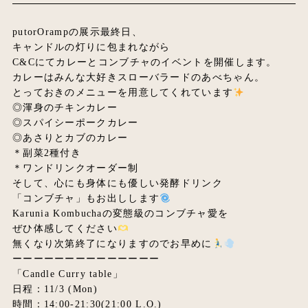
putorOrampの展示最終日、
キャンドルの灯りに包まれながら
C&Cにてカレーとコンブチャのイベントを開催します。
カレーはみんな大好きスローバラードのあべちゃん。
とっておきのメニューを用意してくれています
◎渾身のチキンカレー
◎スパイシーポークカレー
◎あさりとカブのカレー
＊副菜2種付き
＊ワンドリンクオーダー制
そして、心にも身体にも優しい発酵ドリンク
「コンブチャ」もお出しします
Karunia Kombuchaの変態級のコンブチャ愛を
ぜひ体感してください
無くなり次第終了になりますのでお早めに
ーーーーーーーーーーーーーー
「Candle Curry table」
日程：11/3 (Mon)
時間：14:00-21:30(21:00 L.O.)